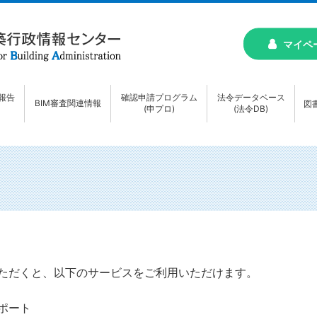
マイペ
報告
確認申請プログラム
法令データベース
BIM審査関連情報
図
(申プロ)
(法令DB)
ただくと、以下のサービスをご利用いただけます。
ポート