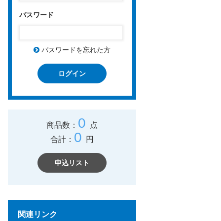
パスワード
パスワードを忘れた方
ログイン
0
商品数：
点
0
合計：
円
申込リスト
関連リンク